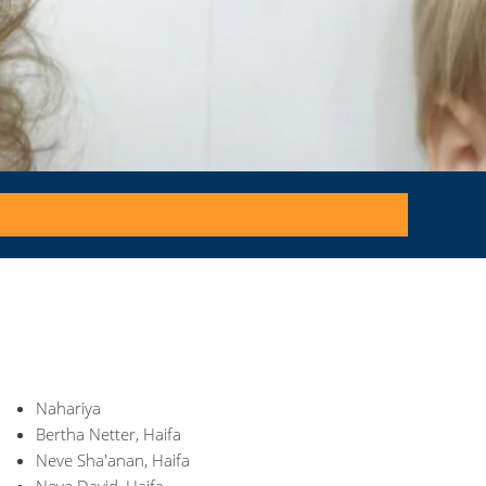
Nahariya
Bertha Netter, Haifa
Neve Sha'anan, Haifa
Neve David, Haifa